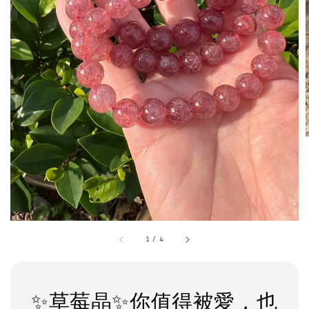
1
/
4
✨草莓晶✨你值得被愛，也