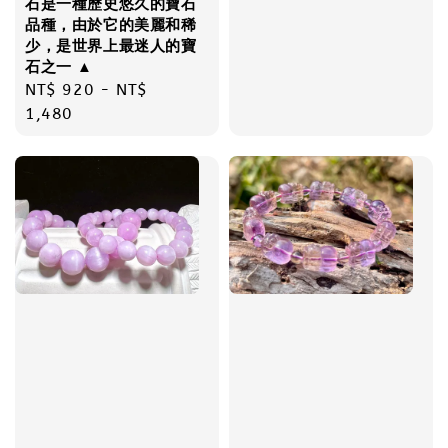
石是一種歷史悠久的寶石
price
品種，由於它的美麗和稀
少，是世界上最迷人的寶
石之一 ▲
Regular
NT$ 920
-
NT$
price
1,480