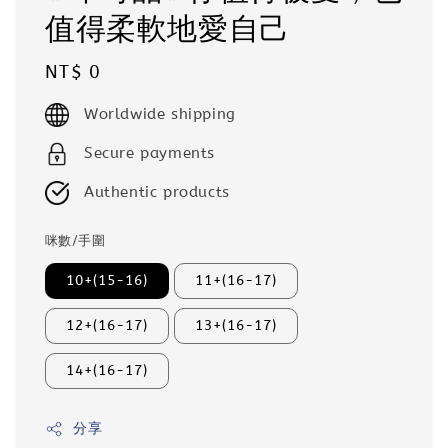
值得柔軟地愛自己
Regular
NT$ 0
price
Worldwide shipping
Secure payments
Authentic products
咪數/手圍
10+(15-16)
11+(16-17)
12+(16-17)
13+(16-17)
14+(16-17)
分享