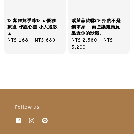
✨ 紫鋰輝手珠✨ ▲優雅
紫黃晶貔貅👉 招的不是
療癒 守護心靈 小人退散
錢本身， 而是讓錢願意
▲
靠近你的狀態。
Regular
NT$ 168
-
NT$ 680
Regular
NT$ 2,580
-
NT$
price
price
5,200
Follow us