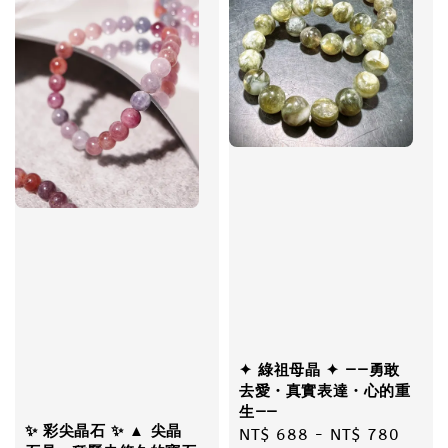
✦ 綠祖母晶 ✦ ——勇敢
去愛・真實表達・心的重
生——
✨ 彩尖晶石 ✨ ▲ 尖晶
Regular
NT$ 688
-
NT$ 780