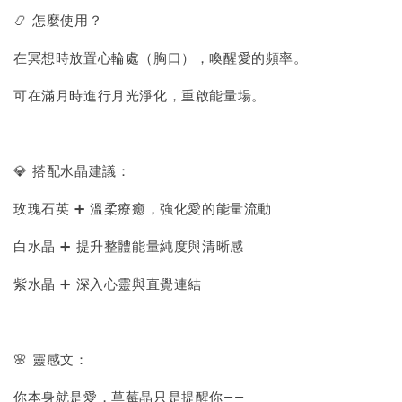
📿 怎麼使用？
在冥想時放置心輪處（胸口），喚醒愛的頻率。
可在滿月時進行月光淨化，重啟能量場。
💎 搭配水晶建議：
玫瑰石英 ➕ 溫柔療癒，強化愛的能量流動
白水晶 ➕ 提升整體能量純度與清晰感
紫水晶 ➕ 深入心靈與直覺連結
🌸 靈感文：
你本身就是愛，草莓晶只是提醒你——