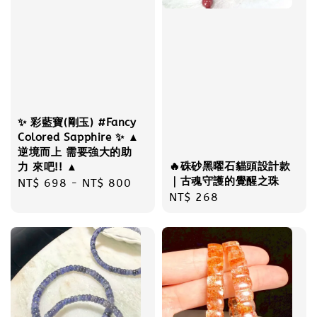
✨ 彩藍寶(剛玉) #Fancy
Colored Sapphire ✨ ▲
逆境而上 需要強大的助
🔥硃砂黑曜石貓頭設計款
力 來吧!! ▲
｜古魂守護的覺醒之珠
Regular
NT$ 698
-
NT$ 800
Regular
NT$ 268
price
price