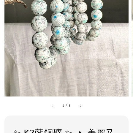
1
/
5
✨ K2藍銅礦 ✨ ▲ 美麗又