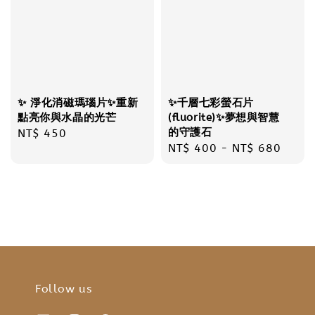
✨ 淨化消磁瑪瑙片✨重新
✨千層七彩螢石片
點亮你與水晶的光芒
(fluorite)✨夢想與智慧
的守護石
Regular
NT$ 450
Regular
NT$ 400
-
NT$ 680
price
price
Follow us