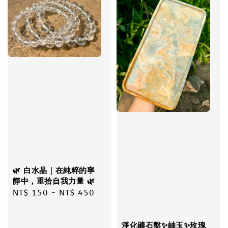
🌿 白水晶｜在純粹的寧
靜中，重拾自我力量 🌿
Regular
NT$ 150
-
NT$ 450
price
淨化礦石盤✨岫玉✨玫瑰