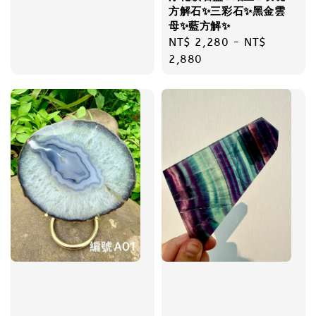
方解石✨三彩石✨黑金雲
母✨藍方解✨
Regular
NT$ 2,280
-
NT$
price
2,880