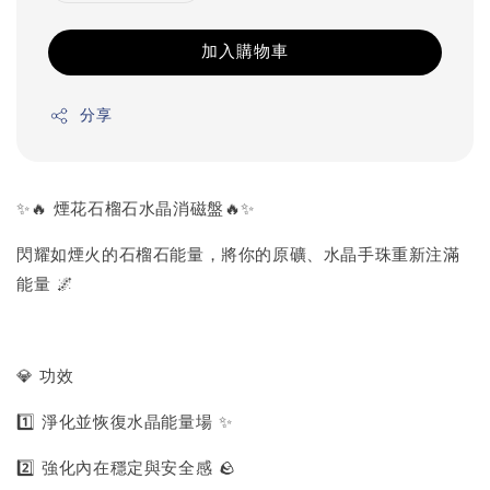
加入購物車
分享
✨🔥 煙花石榴石水晶消磁盤🔥✨
閃耀如煙火的石榴石能量，將你的原礦、水晶手珠重新注滿
能量 🌌
💎 功效
1️⃣ 淨化並恢復水晶能量場 ✨
2️⃣ 強化內在穩定與安全感 🪨