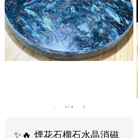
1
/
6
✨🔥 煙花石榴石水晶消磁