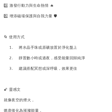
3️⃣ 激發行動力與生命熱情 🔥
5️⃣ 增添磁場保護與自我力量 🛡️
🌀 使用方式
1.
將水晶手珠或原礦放置於淨化盤上
2.
靜置數小時或過夜，感受能量回歸純淨
3.
建議搭配冥想或深呼吸，效果更佳
🌠 靈感文
就像夜空的煙火，
燃盡後化為璀璨能量，