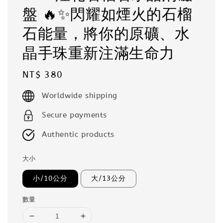
盤 🔥✨閃耀如煙火的石榴
石能量，將你的原礦、水
晶手珠重新注滿生命力
Regular
NT$ 380
price
Worldwide shipping
Secure payments
Authentic products
大小
小/10公分
大/13公分
數量