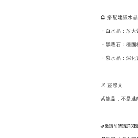
🔮 搭配建議水晶
・白水晶：放大
・黑曜石：穩固
・紫水晶：深化
🌌 靈感文
紫龍晶，不是逃
🌿邀請前請請詳閱