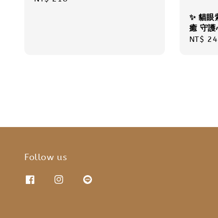
price
✨ 貓眼
癒 守護
Regula
NT$ 24
price
Follow us