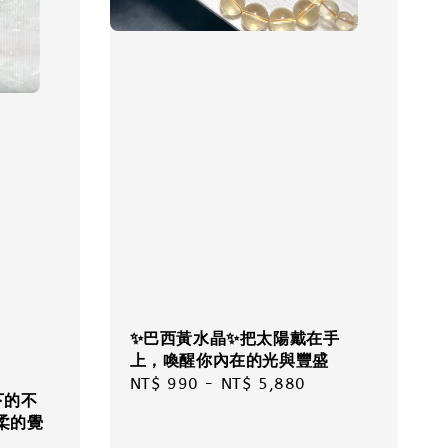
✨巴西黃水晶✨把太陽戴在手
上，喚醒你內在的光與豐盛
Regular
NT$ 990
-
NT$ 5,880
下的不
price
柔的覺