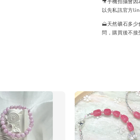
🎥手機拍攝會
以先私訊官方lin
🗻天然礦石多
問，購買後不接