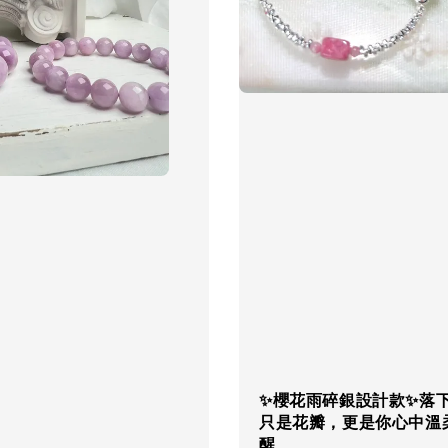
✨櫻花雨碎銀設計款✨落
只是花瓣，更是你心中溫
醒