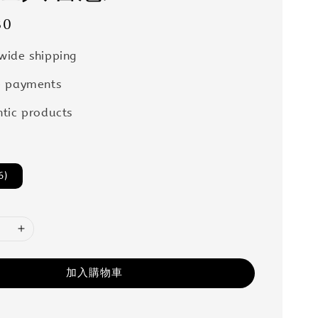
80
wide shipping
e payments
tic products
6)
加入購物車