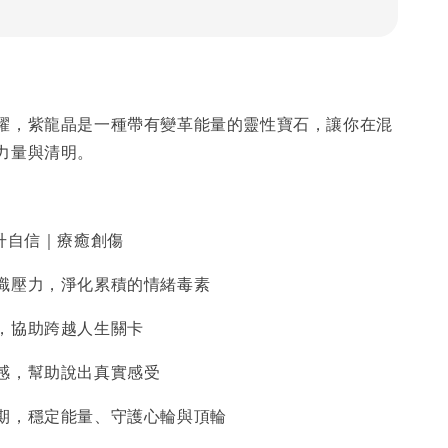
耀，紫龍晶是一種帶有變革能量的靈性寶石，讓你在混
力量與清明。
提升自信｜療癒創傷
識壓力，淨化累積的情緒毒素
，協助跨越人生關卡
感，幫助說出真實感受
期，穩定能量、守護心輪與頂輪