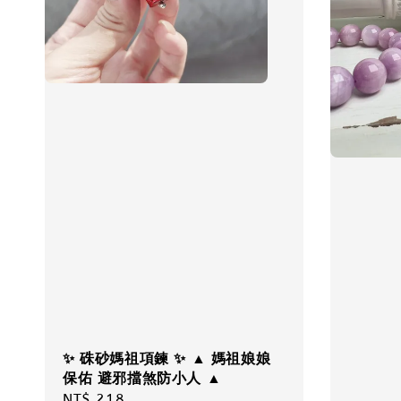
✨ 硃砂媽祖項鍊 ✨ ▲ 媽祖娘娘
保佑 避邪擋煞防小人 ▲
Regular
NT$ 218