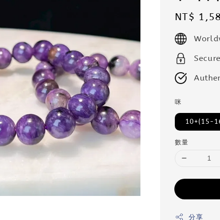
Regular
NT$ 1,5
price
World
Secur
Authen
咪
10+(15-1
數量
分享