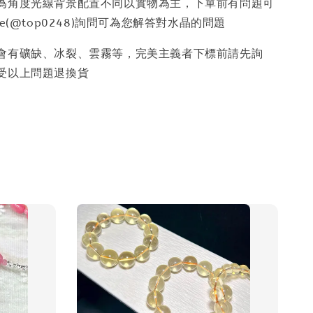
因為角度光線背景配置不同以實物為主，下單前有問題可
e(@top0248)詢問可為您解答對水晶的問題
少會有礦缺、冰裂、雲霧等，完美主義者下標前請先詢
受以上問題退換貨