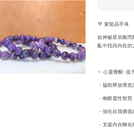
💜 紫龍晶手珠
如神祕星辰般閃
亂中找回內在的
✨ 心靈覺醒-
・協助釋放潛意
・喚醒靈性智慧
・強化自我價值
・支援內在轉化