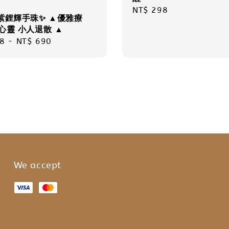
Regular
NT$ 298
紫鋰輝手珠✨ ▲優雅療
price
心靈 小人退散 ▲
r
8
-
NT$ 690
We accept