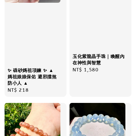
玉化紫龍晶手珠｜喚醒內
在神性與智慧
Regular
NT$ 1,580
✨ 硃砂媽祖項鍊 ✨ ▲
媽祖娘娘保佑 避邪擋煞
price
防小人 ▲
Regular
NT$ 218
price