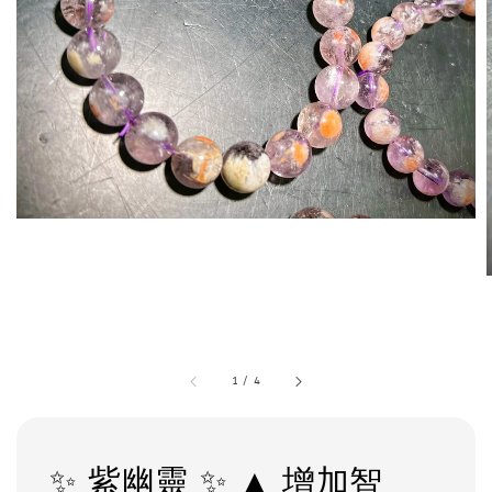
1
/
4
✨ 紫幽靈 ✨ ▲ 增加智