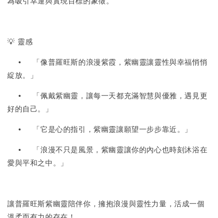
為吸引幸運與實現目標的象徵。
💡 靈感
•
「像普羅旺斯的浪漫紫霞，紫幽靈讓靈性與幸福悄悄
綻放。」
•
「佩戴紫幽靈，讓每一天都充滿智慧與優雅，遇見更
好的自己。」
•
「它是心的指引，紫幽靈讓願望一步步靠近。」
•
「浪漫不只是風景，紫幽靈讓你的內心也時刻沐浴在
愛與平和之中。」
讓普羅旺斯紫幽靈陪伴你，擁抱浪漫與靈性力量，活成一個
溫柔而有力的存在！