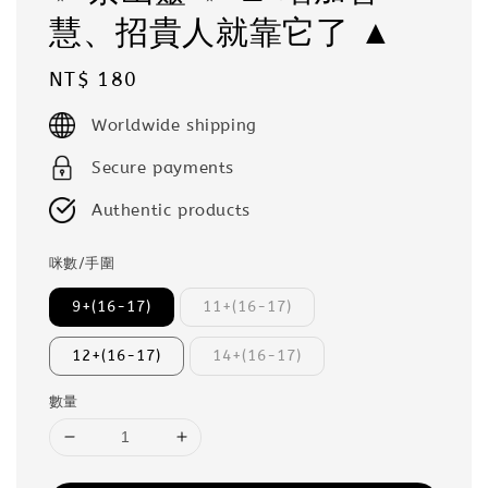
慧、招貴人就靠它了 ▲
Regular
NT$ 180
price
Worldwide shipping
Secure payments
Authentic products
咪數/手圍
9+(16-17)
11+(16-17)
12+(16-17)
14+(16-17)
數量