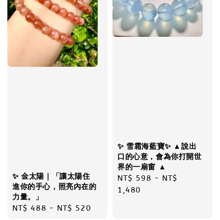
✨ 雪霜海藍寶✨ ▲說出
口的心意，會為你打開世
界的一扇窗 ▲
✨ 金太陽｜「讓太陽住
Regular
NT$ 598
-
NT$
進你的手心，照亮內在的
price
1,480
力量。」
Regular
NT$ 488
-
NT$ 520
price