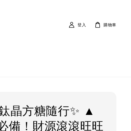
登入
購物車
髮鈦晶方糖隨行✨ ▲
必備！財源滾滾旺旺