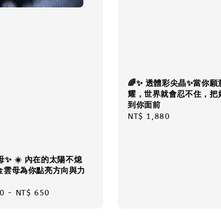
🌈✨ 透體彩尖晶✨當你願
耀，世界就會忍不住，把
到你面前
Regular
NT$ 1,880
price
母✨ ☀️ 內在的太陽不熄
金雲母為你點亮方向與力
r
0
-
NT$ 650