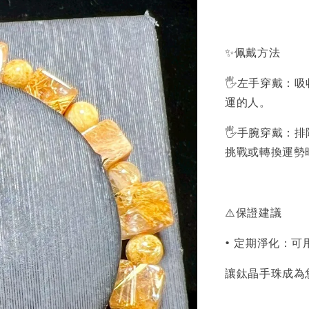
✨佩戴方法
🖐左手穿戴：
運的人。
🖐手腕穿戴：
挑戰或轉換運勢
⚠️保證建議
• 定期淨化：
讓鈦晶手珠成為