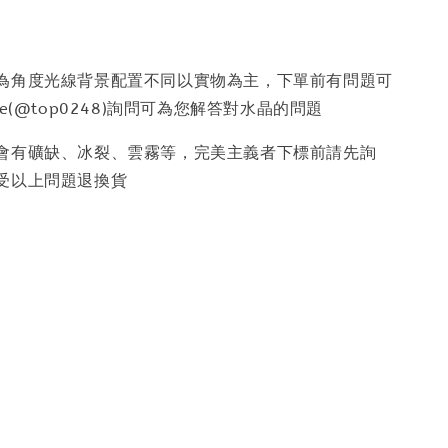
因為角度光線背景配置不同以實物為主，下單前有問題可
e(@top0248)詢問可為您解答對水晶的問題
少會有礦缺、冰裂、雲霧等，完美主義者下標前請先詢
受以上問題退換貨