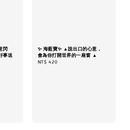
意閃
✨ 海藍寶✨ ▲說出口的心意，
好事送
會為你打開世界的一扇窗 ▲
Regular
NT$ 420
price