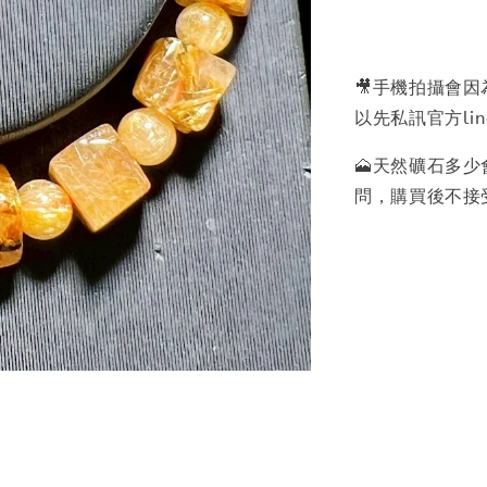
🎥手機拍攝會
以先私訊官方lin
🗻天然礦石多
問，購買後不接