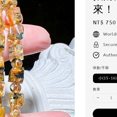
來！
Regular
NT$ 750
price
World
Secur
Authen
咪數/手圍
小(15-16)
數量