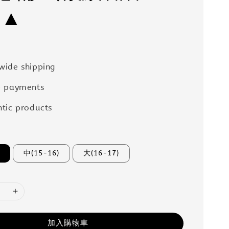
 ▲
wide shipping
e payments
tic products
中(15-16)
大(16-17)
加入購物車