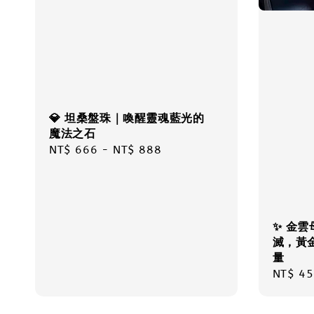
💎 坦桑盤珠｜喚醒靈魂藍光的
魔法之石
Regular
NT$ 666
-
NT$ 888
price
✨ 金雲
滅，黃
量
Regula
NT$ 45
price