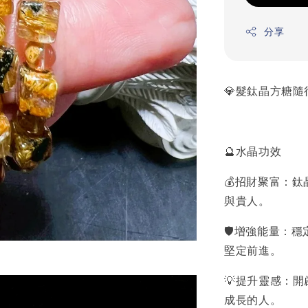
分享
💎髮鈦晶方糖
🔮水晶功效
💰招財聚富：
與貴人。
🛡️增強能量
堅定前進。
💡提升靈感：
成長的人。