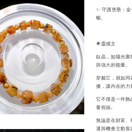
✨ 守護堡壘：
暢。
🌟靈感文
鈦晶，如陽光聚
與強大的能量。
穿戴它，就如同
擾，讓內在的力
它不僅是一件飾
量祝福。
無論是在財富、
運與機會主動靠