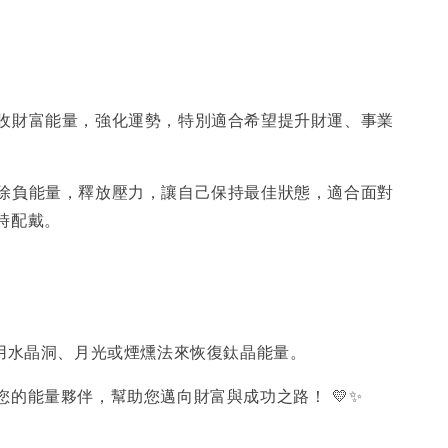
吸收財富能量，強化運勢，特別適合希望提升財運、事業
排除負能量，釋放壓力，讓自己保持最佳狀態，適合面對
時配戴。
可用水晶洞、月光或煙燻法來恢復鈦晶能量。
您的能量夥伴，幫助您邁向財富與成功之路！ 💛✨