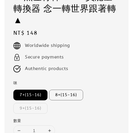
轉換器 念一轉世界跟著轉
▲
Regular
NT$ 148
price
Worldwide shipping
Secure payments
Authentic products
咪
7+(15-16)
8+(15-16)
9+(15-16)
數量