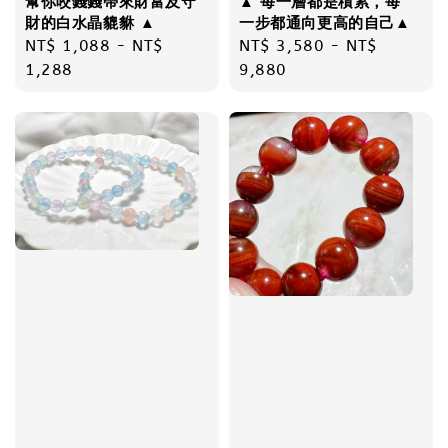
幫你咬錢錢帶來財富及守
▲ 每一層都是積累，每
財的白水晶貔貅 ▲
一步都通向更高的自己▲
Regular
NT$ 1,088
-
NT$
Regular
NT$ 3,580
-
NT$
price
1,288
price
9,880