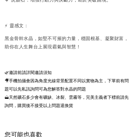
🔹 虎眼石：增強行動力與決斷力，助於突破困境。
⚡ 靈感文：
黑金骨幹水晶，如堅不可摧的力量，穩固根基、凝聚財富，
助你在人生舞台上展現霸氣與智慧！
🌿邀請前請詳閱邀請須知
🎥手機拍攝會因為角度光線背景配置不同以實物為主，下單前有問
題可以先私訊詢問可為您解答對水晶的問題
🗻天然礦石多少會有礦缺、冰裂、雲霧等，完美主義者下標前請先
詢問，購買後不接受以上問題退換貨
您可能也喜歡