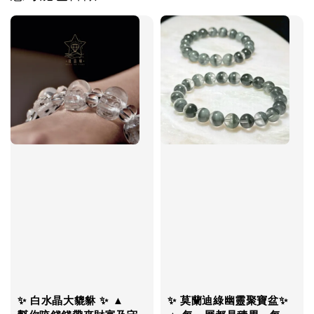
✨ 白水晶大貔貅 ✨ ▲
✨ 莫蘭迪綠幽靈聚寶盆✨