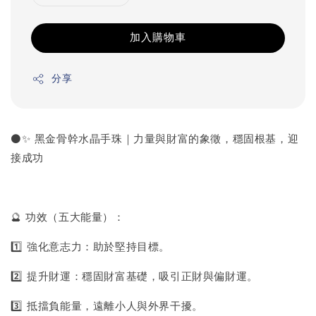
加入購物車
分享
⚫✨ 黑金骨幹水晶手珠｜力量與財富的象徵，穩固根基，迎
接成功
🔮 功效（五大能量）：
1️⃣ 強化意志力：助於堅持目標。
2️⃣ 提升財運：穩固財富基礎，吸引正財與偏財運。
3️⃣ 抵擋負能量，遠離小人與外界干擾。