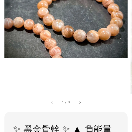
1
/
3
✨ 黑金骨幹 ✨ ▲ 負能量