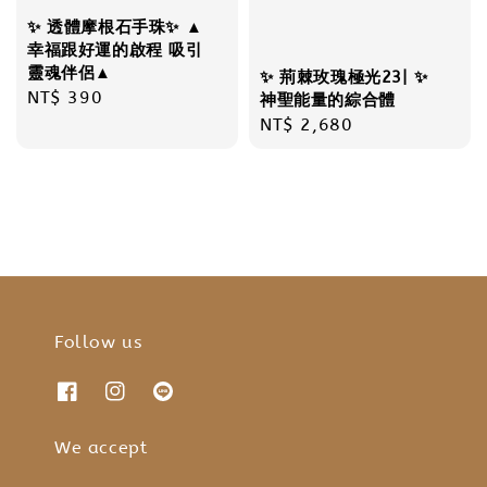
✨ 透體摩根石手珠✨ ▲
幸福跟好運的啟程 吸引
靈魂伴侶▲
✨ 荊棘玫瑰極光23| ✨
Regular
NT$ 390
神聖能量的綜合體
price
Regular
NT$ 2,680
price
Follow us
We accept