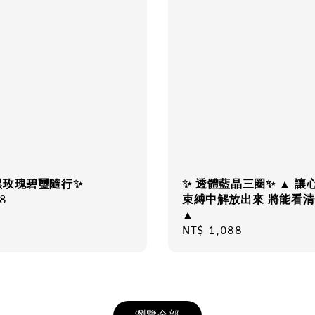
黑玫瑰碧璽隨行✨
✨ 透體藍晶三圈✨ ▲ 讓
r
8
束縛中解放出來 將能看
▲
Regular
NT$ 1,088
price