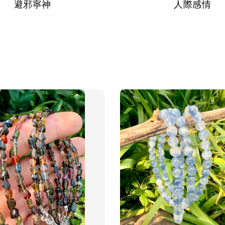
人際感情
避邪寧神