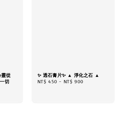
心靈從
✨ 透石膏片✨ ▲ 淨化之石 ▲
清一切
Regular
NT$ 450
-
NT$ 900
price