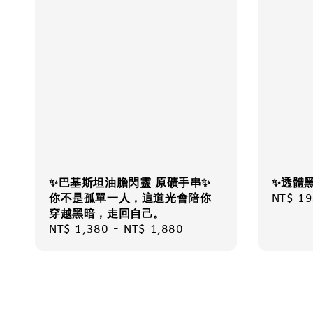
✨巴基斯坦油膽閃靈 原礦手串✨
✨透體
你不是孤單一人，這道光會陪你
Regula
NT$ 19
穿越黑暗，走回自己。
price
Regular
NT$ 1,380
-
NT$ 1,880
price