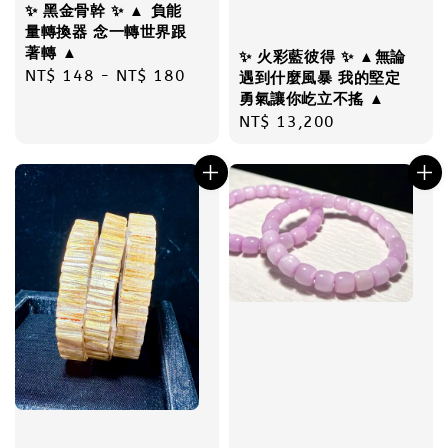
✨ 黑金骨幹 ✨ ▲ 負能
量轉換器 念一轉世界跟
著轉 ▲
✨ 火彩藍彼得 ✨ ▲無論
Regular
NT$ 148
-
NT$ 180
遇到什麼風暴 我的堅定
price
勇氣讓你屹立不搖 ▲
Regular
NT$ 13,200
price