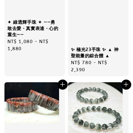
✦ 綠透輝手珠 ✦ ——勇
敢去愛・真實表達・心的
重生——
Regular
NT$ 1,080
-
NT$
price
1,880
✨ 極光23手珠 ✨ ▲ 神
聖能量的綜合體 ▲
Regular
NT$ 780
-
NT$
price
2,390