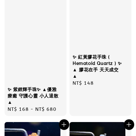
✨ 紅黃膠花手珠 (
Hematoid Quartz ) ✨
▲ 膠花在手 天天成交
▲
Regular
NT$ 148
✨ 紫鋰輝手珠✨ ▲優雅
price
療癒 守護心靈 小人退散
▲
Regular
NT$ 168
-
NT$ 680
price