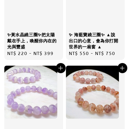
✨黃水晶繞三圈✨把太陽
✨ 海藍寶繞三圈✨ ▲說
戴在手上，喚醒你內在的
出口的心意，會為你打開
光與豐盛
世界的一扇窗 ▲
Regular
NT$ 220
-
NT$ 399
Regular
NT$ 550
-
NT$ 750
price
price