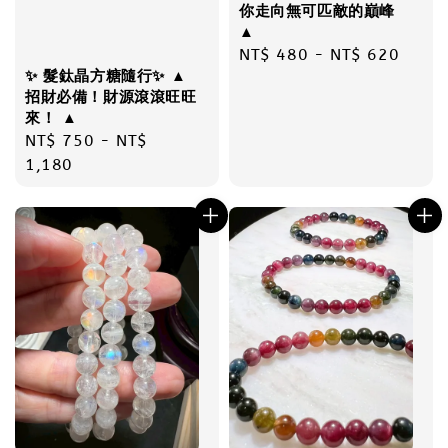
你走向無可匹敵的巔峰
▲
Regular
NT$ 480
-
NT$ 620
✨ 髮鈦晶方糖隨行✨ ▲
price
招財必備！財源滾滾旺旺
來！ ▲
Regular
NT$ 750
-
NT$
price
1,180