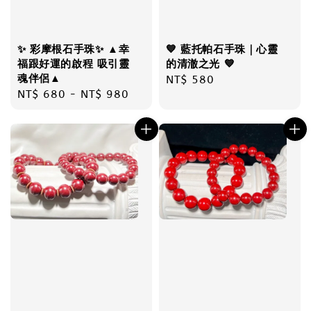
✨ 彩摩根石手珠✨ ▲幸
💙 藍托帕石手珠｜心靈
福跟好運的啟程 吸引靈
的清澈之光 💙
魂伴侶▲
Regular
NT$ 580
Regular
NT$ 680
-
NT$ 980
price
price