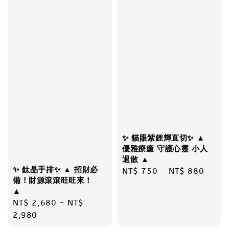
✨ 貓眼紫鋰輝直切✨ ▲
優雅療癒 守護心靈 小人
退散 ▲
✨ 鈦晶手排✨ ▲ 招財必
Regular
NT$ 750
-
NT$ 880
備！財源滾滾旺旺來！
price
▲
Regular
NT$ 2,680
-
NT$
price
2,980