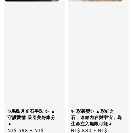
✨馬島月光石手珠 ✨ ▲
✨ 彩碧璽✨ ▲彩虹之
守護愛情 吸引美好緣分
石，連結內在與宇宙，為
▲
生命注入無限可能▲
Regular
NT$ 598
-
NT$
Regular
NT$ 880
-
NT$