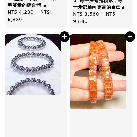
▲ 每一層都是積累，每
聖能量的綜合體 ▲
一步都通向更高的自己▲
Regular
NT$ 4,280
-
NT$
Regular
NT$ 3,580
-
NT$
price
6,880
price
9,880