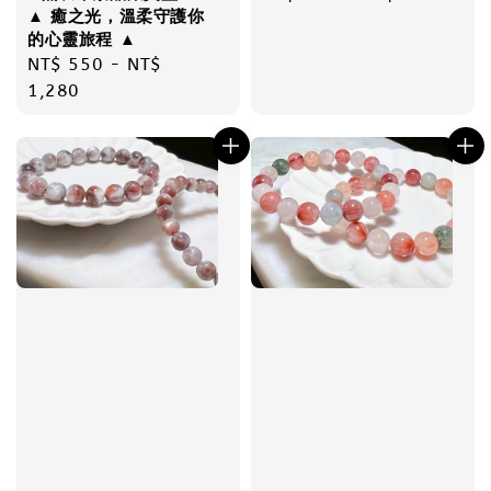
▲ 癒之光，溫柔守護你
price
的心靈旅程 ▲
Regular
NT$ 550
-
NT$
price
1,280