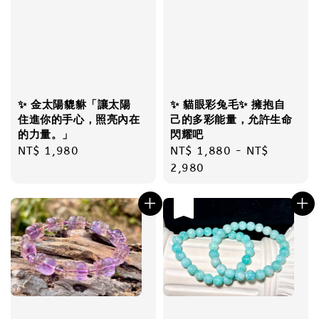
✨ 金太陽貔貅「讓太陽
✨ 貓眼彩兔毛✨ 擁抱自
住進你的手心，照亮內在
己的多彩能量，允許生命
的力量。」
閃耀吧
Regular
NT$ 1,980
Regular
NT$ 1,880
-
NT$
price
price
2,980
售完