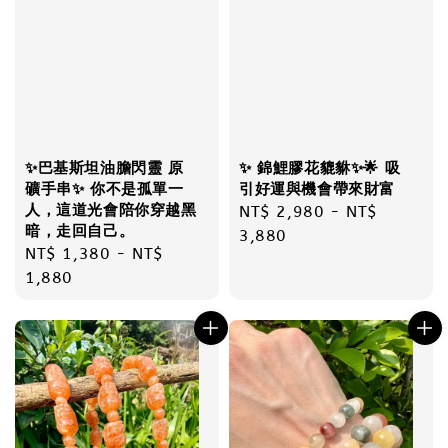
✨巴基斯坦油膽閃靈 原
✨ 錦鯉膠花貔貅✨🌟 吸
礦手串✨ 你不是孤單一
引好運與機會帶來財富
人，這道光會陪你穿越黑
Regular
NT$ 2,980
-
NT$
暗，走回自己。
price
3,880
Regular
NT$ 1,380
-
NT$
price
1,880