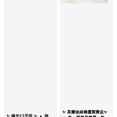
✨ 莫蘭迪綠幽靈聚寶盆✨
✨ 極光23手排 ✨ ▲ 神