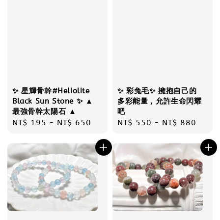
✨ 星輝骨幹#Heliolite
✨ 彩兔毛✨ 擁抱自己的
Black Sun Stone ✨ ▲
多彩能量，允許生命閃耀
最強骨幹太陽石 ▲
吧
Regular
NT$ 195
-
NT$ 650
Regular
NT$ 550
-
NT$ 880
price
price