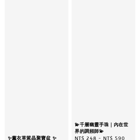
💫千層幽靈手珠｜內在世
界的調頻師💫
Regular
NT$ 248
-
NT$ 590
✨薰衣草紫晶聚寶盆 ✨