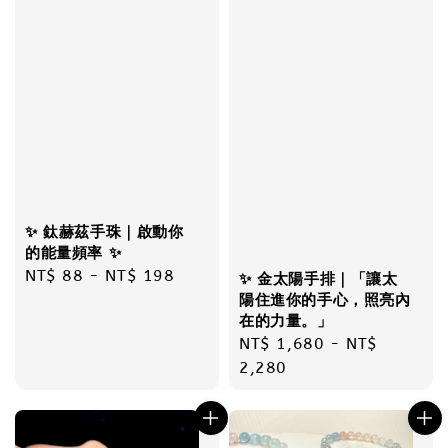
✨ 鈦赫茲手珠｜啟動你
的能量頻率 ✨
Regular
NT$ 88
-
NT$ 198
✨ 金太陽手排｜「讓太
price
陽住進你的手心，照亮內
在的力量。」
Regular
NT$ 1,680
-
NT$
price
2,280