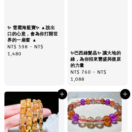
✨ 雪霜海藍寶✨ ▲說出
口的心意，會為你打開世
界的一扇窗 ▲
Regular
NT$ 598
-
NT$
✨巴西綠髮晶✨ 讓大地的
price
1,480
綠，為你招來豐盛與復原
的力量
Regular
NT$ 760
-
NT$
price
1,088