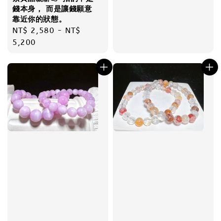
錢本身， 而是讓錢願意
靠近你的狀態。
Regular
NT$ 2,580
-
NT$
price
5,200