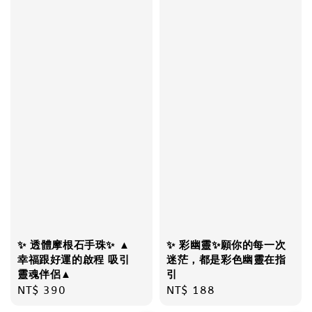
✨ 透體摩根石手珠✨ ▲
✨ 彩幽靈✨願你的每一次
幸福跟好運的啟程 吸引
迷茫，都是彩色幽靈在指
靈魂伴侶▲
引
Regular
NT$ 390
Regular
NT$ 188
price
price