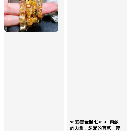
✨ 彩黑金超七✨ ▲ 內斂
的力量，深邃的智慧，帶